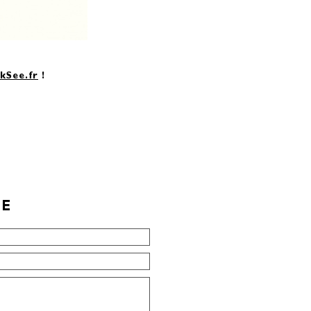
kSee.fr
!
E