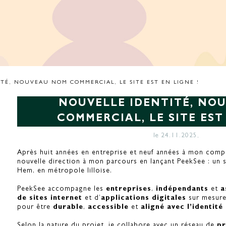
TÉ, NOUVEAU NOM COMMERCIAL, LE SITE EST EN LIGNE !
NOUVELLE IDENTITÉ, NO
COMMERCIAL, LE SITE EST 
le 24.11.2025,
Après huit années en entreprise et neuf années à mon compt
nouvelle direction à mon parcours en lançant PeekSee : un
Hem, en métropole lilloise.
PeekSee accompagne les
entreprises
,
indépendants
et
a
de sites internet
et d’
applications digitales
sur mesure
pour être
durable
,
accessible
et
aligné avec l’identit
Selon la nature du projet, je collabore avec un réseau de
pr