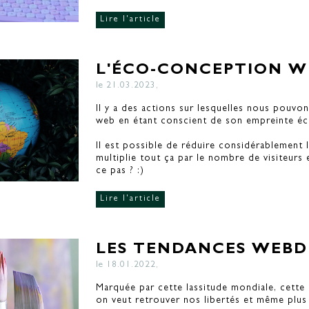
Lire l'article
L'ÉCO-CONCEPTION W
le 21.03.2023,
Il y a des actions sur lesquelles nous pouvon
web en étant conscient de son empreinte éco
Il est possible de réduire considérablement l
multiplie tout ça par le nombre de visiteurs 
ce pas ? :)
Lire l'article
LES TENDANCES WEBDE
le 18.01.2022,
Marquée par cette lassitude mondiale, cette
on veut retrouver nos libertés et même plus 